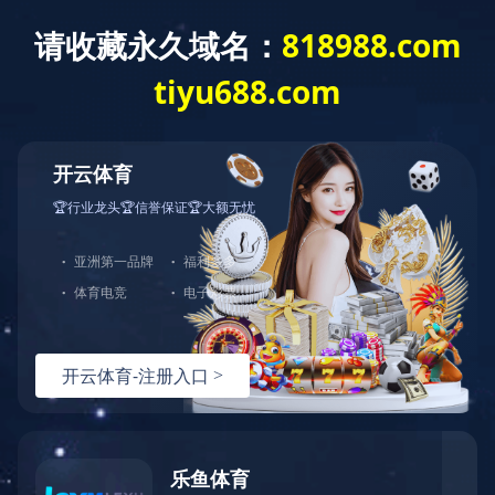
米兰体育app官网入口

欢迎访问米兰体育app官网入口-米兰（中国） 官网!
联系电话: 028-84824285
米兰体育app官网入口
关于我们
业务范围
米兰体育app官网入口
关于我们
公司简介
机械加工
公司环境
钣金&焊接件加工
公司荣誉
米兰体育app官网入
生产实力
口
产品展示
案例展示
新闻资讯
公司简介
公司环境
公司荣誉
米兰体育app官网入
生产实力
口
业务范围
产品展示
案例展示
米兰体育app官网入
案例展示
行业新闻
轴
厂房展示
米兰体育app官网入
模具
螺柱、螺帽
缸体
法兰
管卡
滤网
油箱
支架
口-米兰（中国）
口
米兰体育app官网入口-米兰（中国）
机械加工
米兰体育app官网入
案例展示
钣金&焊接件加工
轴
厂房展示
模具
螺柱、螺帽
缸体
法兰
管卡
滤网
油箱
支架
口-米兰（中国）
米兰体育app官网入口-米兰（中国）
在线地图
新闻资讯
米兰体育app官网入口-米兰（中国）
行业新闻
米兰体育app官网入口-米兰（中国）
米兰体育app官网入
在线地图
口