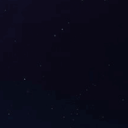
机械加工入门到精通，典型数控机床的夹具要求
2020-05-29